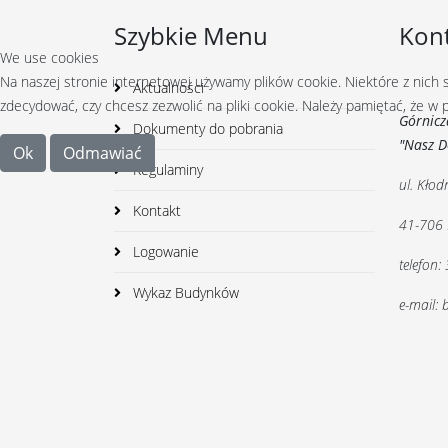
Szybkie Menu
Kon
We use cookies
Na naszej stronie internetowej używamy plików cookie. Niektóre z nich
Aktualności
zdecydować, czy chcesz zezwolić na pliki cookie. Należy pamiętać, że w
Górnicz
Dokumenty do pobrania
"Nasz 
Ok
Odmawiać
Regulaminy
ul. Kłod
Kontakt
41-706 
Logowanie
telefon
Wykaz Budynków
e-mail: