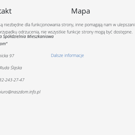
takt
Mapa
 są niezbędne dla funkcjonowania strony, inne pomagają nam w ulepszani
 przypadku odrzucenia, nie wszystkie funkcje strony mogą być dostępne.
a Spółdzielnia Mieszkaniowa
Dom"
Dalsze informacje
nicka 97
Ruda Śląska
: 32-243-27-47
 biuro@naszdom.info.pl